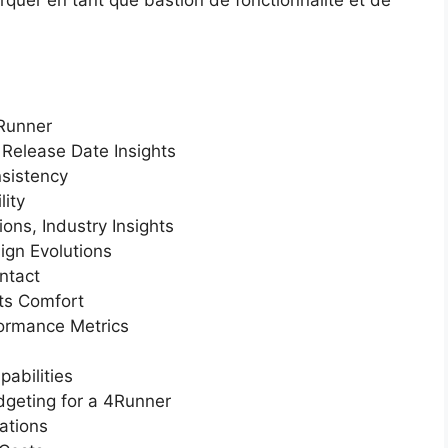
rquer en tant que bastion de fonctionnalité et de
4Runner
 Release Date Insights
nsistency
lity
ns, Industry Insights
ign Evolutions
ntact
ts Comfort
formance Metrics
abilities
dgeting for a 4Runner
ations