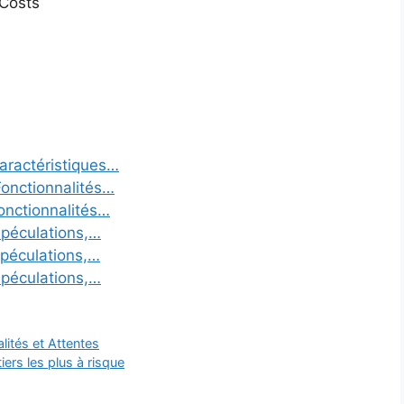
 Costs
aractéristiques…
onctionnalités…
onctionnalités…
péculations,…
péculations,…
péculations,…
ités et Attentes
rs les plus à risque