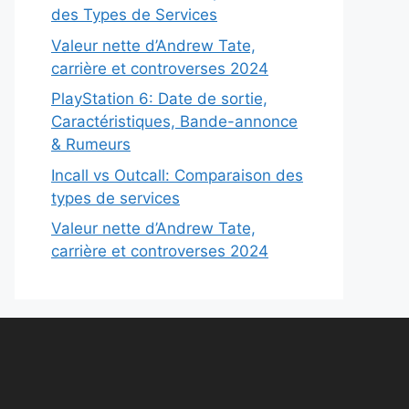
des Types de Services
Valeur nette d’Andrew Tate,
carrière et controverses 2024
PlayStation 6: Date de sortie,
Caractéristiques, Bande-annonce
& Rumeurs
Incall vs Outcall: Comparaison des
types de services
Valeur nette d’Andrew Tate,
carrière et controverses 2024