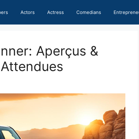
pers
Actors
Actress
Comedians
Entreprene
nner: Aperçus &
 Attendues