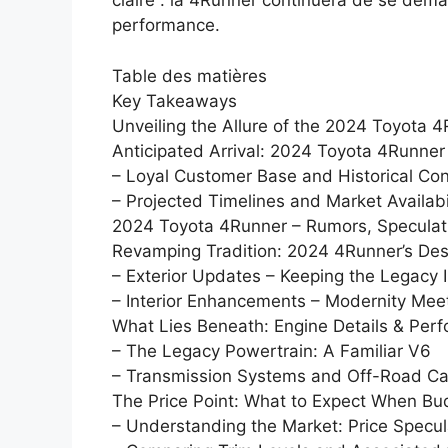
claire : la 4Runner continuera de se déma
performance.
Table des matières
Key Takeaways
Unveiling the Allure of the 2024 Toyota 
Anticipated Arrival: 2024 Toyota 4Runner
– Loyal Customer Base and Historical Co
– Projected Timelines and Market Availabi
2024 Toyota 4Runner – Rumors, Speculatio
Revamping Tradition: 2024 4Runner’s Des
– Exterior Updates – Keeping the Legacy I
– Interior Enhancements – Modernity Mee
What Lies Beneath: Engine Details & Per
– The Legacy Powertrain: A Familiar V6
– Transmission Systems and Off-Road Cap
The Price Point: What to Expect When Bu
– Understanding the Market: Price Specul