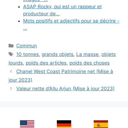
ASAP Rocky, qui est un rappeur et
producteur de…
Mots positifs et adjectifs pour se décrire -
…
Categories
Commun
Tags
10 tonnes
,
grands objets
,
La masse
,
objets
lourds
,
poids des articles
,
poids des choses
Chanel West Coast Patrimoine net (Mise à
jour 2023)
Valeur nette d’Allu Arjun (Mise à jour 2023)